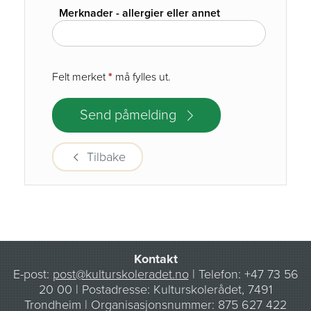
Merknader - allergier eller annet
Felt merket
*
må fylles ut.
Tilbake
Kontakt
E-post:
post@kulturskoleradet.no
| Telefon: +47 73 56
20 00 | Postadresse: Kulturskolerådet, 7491
Trondheim |
Organisasjonsnummer: 875 627 422