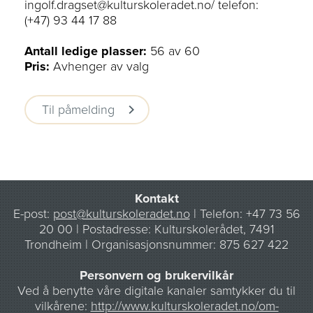
ingolf.dragset@kulturskoleradet.no/ telefon:
(+47) 93 44 17 88
Antall ledige plasser:
56 av 60
Pris:
Avhenger av valg
Til påmelding
Kontakt
E-post:
post@kulturskoleradet.no
| Telefon: +47 73 56
20 00 | Postadresse: Kulturskolerådet, 7491
Trondheim |
Organisasjonsnummer: 875 627 422
Personvern og brukervilkår
Ved å benytte våre digitale kanaler samtykker du til
vilkårene:
http://www.kulturskoleradet.no/om-