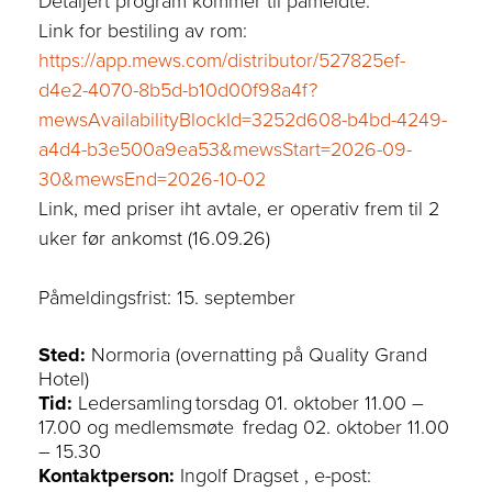
Detaljert program kommer til påmeldte.
Link for bestiling av rom:
https://app.mews.com/distributor/527825ef-
d4e2-4070-8b5d-b10d00f98a4f?
mewsAvailabilityBlockId=3252d608-b4bd-4249-
a4d4-b3e500a9ea53&mewsStart=2026-09-
30&mewsEnd=2026-10-02
Link, med priser iht avtale, er operativ frem til 2
uker før ankomst (16.09.26)
Påmeldingsfrist: 15. september
Sted:
Normoria (overnatting på Quality Grand
Hotel)
Tid:
Ledersamling torsdag 01. oktober 11.00 –
17.00 og medlemsmøte fredag 02. oktober 11.00
– 15.30
Kontaktperson:
Ingolf Dragset , e-post: