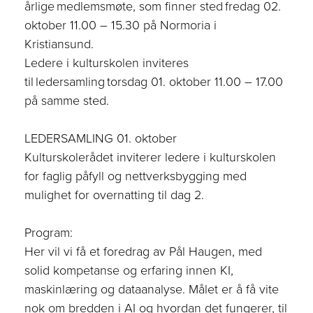
årlige
medlemsmøte
, som finner sted
fredag
02
.
oktober
11.00 – 15.30
på
Normoria
i
Kristiansund
.
Ledere i kulturskolen inviteres
til
ledersamling
torsdag
01. oktober
11.00 – 17.00
på
samme sted
.
LEDERSAMLING
01. oktober
Kulturskolerådet inviterer ledere i kulturskolen
for faglig påfyll og nettverksbygging
med
mulighet for
overnatting til dag 2.
Program:
Her vil vi få et foredrag av Pål Haugen, med
solid kompetanse og erfaring innen KI,
maskinlæring og dataanalyse. Målet er
å få
vite
nok om bredden i AI og hvordan det fungerer, til