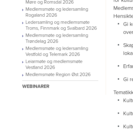
for
kultu
Møre og Romsdal 2026
Medlemsm
Medlemsmøte og ledersamling
Rogaland 2026
Hensikt
Ledersamling og medlemsmøte
Gi k
Troms, Finnmark og Svalbard 2026
ove
Medlemsmøte og ledersamling
Trøndelag 2026
Skap
Medlemsmøte og ledersamling
loka
Vestfold og Telemark 2026
Leiarmøte og medlemsmøte
Erfa
Vestland 2026
Medlemsmøte Region Øst 2026
Gi r
WEBINARER
Tematikk
Kult
Kult
Kult