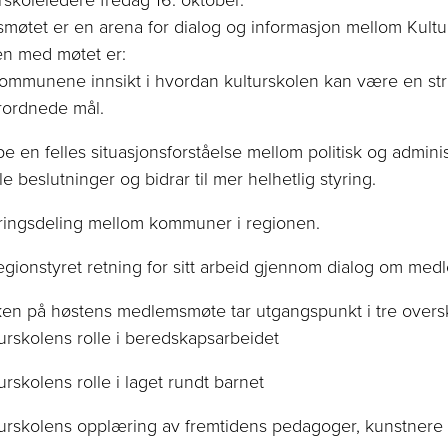
rskoleledere
fredag 16. oktober.
øtet er en arena for dialog og informasjon mellom Kult
en med møtet er:
ommunene innsikt i hvordan kulturskolen kan være en st
rordnede mål.
e en felles situasjonsforståelse mellom politisk og admini
le beslutninger og bidrar til mer helhetlig styring.
ringsdeling mellom kommuner i regionen.
egionstyret retning for sitt arbeid gjennom dialog om 
en på høstens medlemsmøte tar utgangspunkt i tre oversk
urskolens rolle i beredskapsarbeidet
urskolens rolle i laget r
undt barnet
urskolens opplæring av fremtidens pedagoger, kun
stnere