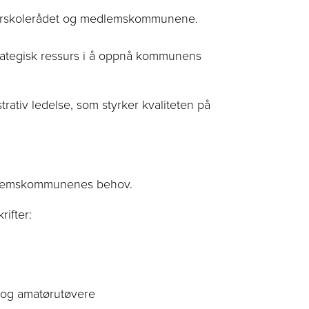
urskolerådet og
medlemskommunene
.
rategisk ressurs i å oppnå kommunens
strativ ledelse, som
styrker kvaliteten på
medlemskommunenes behov.
rifter:
 og amatørutøvere