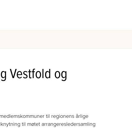
 Vestfold og
medlemskommuner
til regionens
årlige
ilknytning
til møtet
arrangeres
ledersamling