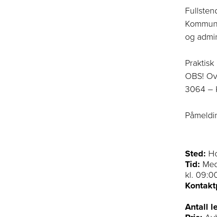
Fullste
Kommu
og admini
Praktisk
OBS!
Ov
3064 – 
Påmeldin
Sted:
Ho
Tid:
Med
kl. 09:0
Kontakt
Antall l