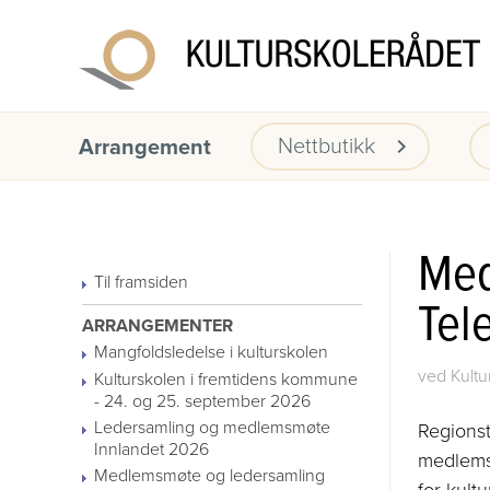
Nettbutikk
Arrangement
Med
Til framsiden
Tel
ARRANGEMENTER
Mangfoldsledelse i kulturskolen
ved Kultu
Kulturskolen i fremtidens kommune
- 24. og 25. september 2026
Ledersamling og medlemsmøte
Regionst
Innlandet 2026
medlemsm
Medlemsmøte og ledersamling