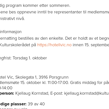
ndig program kommer etter sommeren.
nene
bes
oppnevne inntil tre representanter til medlemsmø
strativt nivå.
 informasjon
ernatting
bestilles av den enkelte.
Det er holdt av et begr
Kulturskolerådet
på
https://hotellvic.no
innen
15. septembe
gfrist: Torsdag 1. oktober
tel Vic, Skolegata 1, 3916 Porsgrunn
lemsmøte 15. oktober kl. 11:00-17:00. Gratis middag for på
0-14:00
person:
Kjellaug Kornstad, E-post: kjellaug.kornstad@kul
edige plasser:
39 av 40