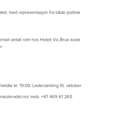
tet, med representasjon fra både politisk
enset antall rom hos Hotell Vic.
B
ruk kode
r
.
meldte kl. 19:00. Ledersamling 16. oktober
turskoleradet.no/ mob. +47 469 61 265